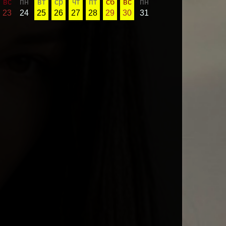
вс
пн
вт
ср
чт
пт
сб
вс
пн
вт
23
24
25
26
27
28
29
30
31
1