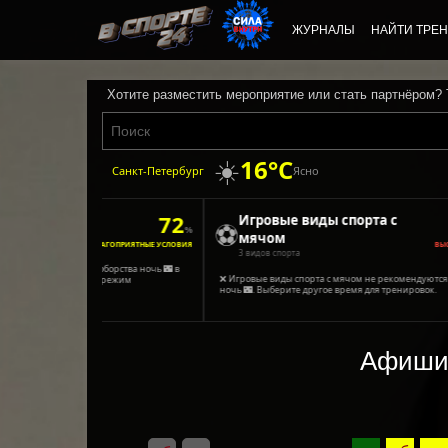
ЖУРНАЛЫ
НАЙТИ ТРЕН
Хотите разместить мероприятие или стать партнёром?
☀️
16°C
Ясно
Санкт-Петербург
72
0
Игровые виды спорта с
тва
⚽
%
%
мячом
БЛАГОПРИЯТНЫЕ УСЛОВИЯ
ВЫСОКИЙ
3 видов спорта
РИСК
овия для Единоборства ночь 🌃 в
❌ Игровые виды спорта с мячом не рекомендуются
тся стандартный режим
ночь 🌃. Выберите другое время для тренировок.
Афиши 