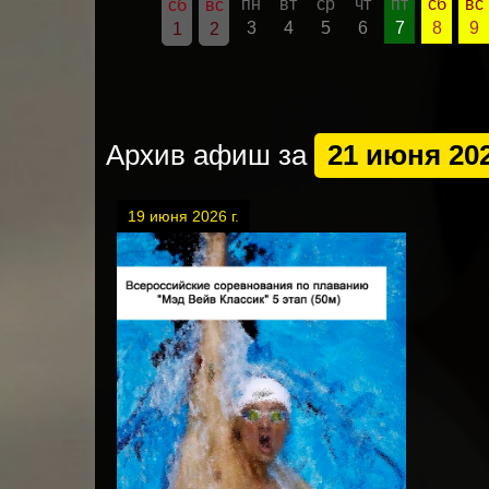
т
пт
пн
вт
ср
чт
пт
сб
вс
сб
вс
0
31
3
4
5
6
7
8
9
1
2
Архив афиш за
21 июня 202
19 июня 2026 г.