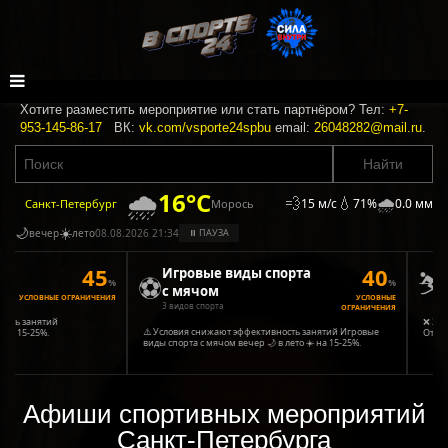
Хотите разместить мероприятие или стать партнёром? Тел:
+7-
953-145-86-17
ВК:
vk.com/vsporte24spbu
email:
26048282@mail.ru
.
🌧️
16°C
💨
💧
🌧️
15 м/с
71%
0.0 мм
Морось
Санкт-Петербург
🌙
☀️
вечер
лето
08.08.2026 21:34
⏸ ПАУЗА
45
40
⛷️
Игровые виды спорта
Зи
⚽
%
%
с мячом
3 ви
УСЛОВНЫЕ ОГРАНИЧЕНИЯ
УСЛОВНЫЕ
3 видов спорта
ОГРАНИЧЕНИЯ
ть занятий
❌ Зимние
⚠️ Условия снижают эффективность занятий Игровые
а 15-25%.
Открыты
виды спорта с мячом вечер 🌙 в лето ☀️ на 15-25%.
Афиши спортивных мероприятий
Санкт-Петербурга