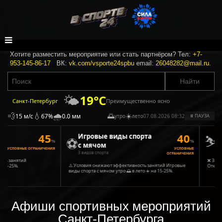
Хотите разместить мероприятие или стать партнёром? Тел:
+7-
953-145-86-17
ВК:
vk.com/vsporte24spbu
email:
26048282@mail.ru
.
🌤️
19°C
Преимущественно ясно
Санкт-Петербург
💨
💧
🌧️
🌅
☀️
15 м/с
67%
0.0 мм
утро
лето
07.08.2026 08:32
⏸ ПАУЗА
45
40
⛷️
Игровые виды спорта
Зи
⚽
%
%
с мячом
3 вид
УСЛОВНЫЕ ОГРАНИЧЕНИЯ
УСЛОВНЫЕ
3 видов спорта
ОГРАНИЧЕНИЯ
ь занятий
❌ Зимние
⚠️ Условия снижают эффективность занятий Игровые
5-25%.
Открытые
виды спорта с мячом утро 🌅 в лето ☀️ на 15-25%.
Афиши спортивных мероприятий
Санкт-Петербурга