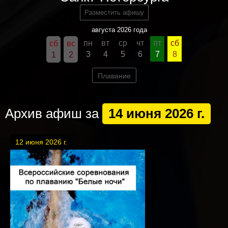
Разместить афишу
августа 2026 года
пн
вт
ср
чт
пт
сб
сб
вс
3
4
5
6
7
8
1
2
Плавание
Архив афиш за
14 июня 2026 г.
12 июня 2026 г.