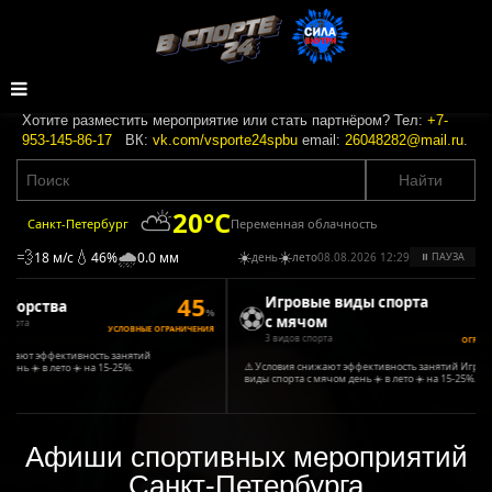
Хотите разместить мероприятие или стать партнёром? Тел:
+7-
953-145-86-17
ВК:
vk.com/vsporte24spbu
email:
26048282@mail.ru
.
⛅
20°C
Переменная облачность
Санкт-Петербург
💨
💧
🌧️
☀️
☀️
18 м/с
46%
0.0 мм
день
лето
08.08.2026 12:29
⏸ ПАУЗА
45
4
Игровые виды спорта
орства
⚽
%
с мячом
рта
УСЛОВНЫЕ ОГРАНИЧЕНИЯ
УСЛОВ
3 видов спорта
ОГРАНИЧЕ
ают эффективность занятий
⚠️ Условия снижают эффективность занятий Игровые
ь ☀️ в лето ☀️ на 15-25%.
виды спорта с мячом день ☀️ в лето ☀️ на 15-25%.
Афиши спортивных мероприятий
Санкт-Петербурга