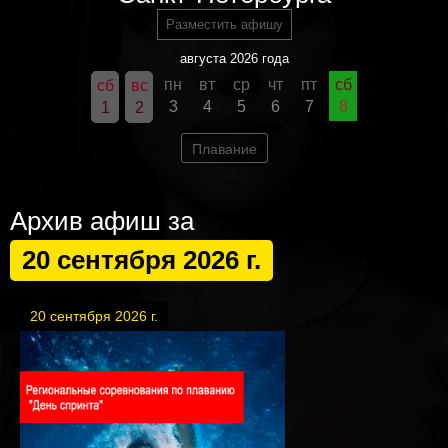
Разместить афишу
августа 2026 года
пн
вт
ср
чт
пт
сб
сб
вс
3
4
5
6
7
8
1
2
Плавание
Архив афиш за
20 сентября 2026 г.
20 сентября 2026 г.