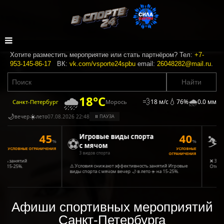
Хотите разместить мероприятие или стать партнёром? Тел:
+7-
953-145-86-17
ВК:
vk.com/vsporte24spbu
email:
26048282@mail.ru
.
🌧️
18°C
💨
💧
🌧️
18 м/с
76%
0.0 мм
Морось
Санкт-Петербург
🌙
☀️
вечер
лето
07.08.2026 22:48
⏸ ПАУЗА
45
40
⛷️
Игровые виды спорта
Зи
⚽
%
%
с мячом
3 ви
УСЛОВНЫЕ ОГРАНИЧЕНИЯ
УСЛОВНЫЕ
3 видов спорта
ОГРАНИЧЕНИЯ
ь занятий
❌ Зимние
⚠️ Условия снижают эффективность занятий Игровые
 15-25%.
Открыты
виды спорта с мячом вечер 🌙 в лето ☀️ на 15-25%.
Афиши спортивных мероприятий
Санкт-Петербурга