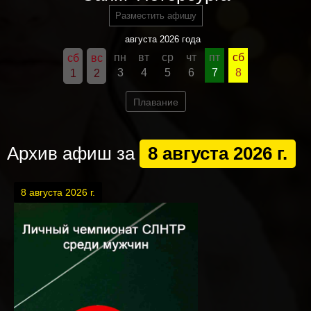
Разместить афишу
августа 2026 года
пн
вт
ср
чт
пт
сб
сб
вс
3
4
5
6
7
8
1
2
Плавание
Архив афиш за
8 августа 2026 г.
8 августа 2026 г.