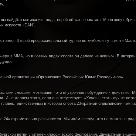
лу.
 вы найдёте мотивацию, ведь, порой её так не хватает. Меня зовут Ири
ых искусств «DAN”.
остоялся Второй профессиональный турнир по кикбоксингу памяти Мас
еру в ММА, но в боевых видах спорта он далеко не новичок. В интервь
удущее.
енной организации «Организация Российских Юных Разведчиков».
простыми словами, мотивация - это внутреннее побуждение к действию. 
. И не делаем этого, если она отсутствует. «Хочешь стать лучше остал
й пловец, единственный в истории спорта 23-кратный олимпийский чемпи
е 24» стремительно развивается. Мы идём вперед, что не может не рад
бургской ветви учителей классического фехтования. Двукратный вице¬