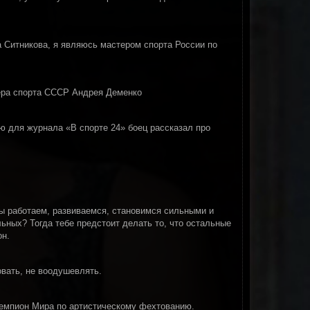
на Ситникова, я являюсь мастером спорта России по
тера спорта СССР Андрея Деменко
ю для журнала «В спорте 24» боец рассказал про
Мы работаем, развиваемся, становимся сильными и
ьных? Тогда тебе предстоит делать то, что остальные
он.
овать, не воодушевлять.
чемпион Мира по артистическому фехтованию.