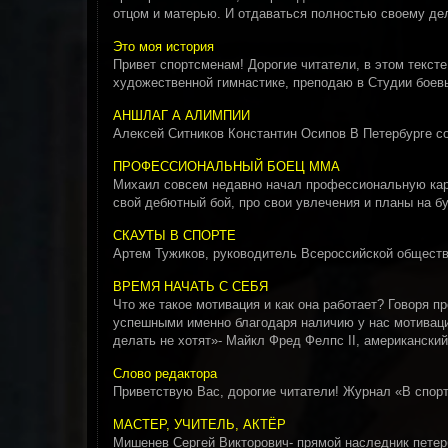
отцом и матерью. И отдаваться полностью своему де
Это моя история
Привет спортсменам! Дорогие читатели, в этом тексте
художественной гимнастике, преподаю в Студии боев
АНШЛАГ А АЛИМПИИ
Алексей Ситников Константин Осипов В Петербурге с
ПРОФЕССИОНАЛЬНЫЙ БОЕЦ ММА
Михаил совсем недавно начал профессиональную карь
свой дебютный бой, про свои увлечения и планы на б
СКАУТЫ В СПОРТЕ
Артем Тужиков, руководитель Всероссийской обществ
ВРЕМЯ НАЧАТЬ С СЕБЯ
Что же такое мотивация и как она работает? Говоря 
успешными именно благодаря наличию у нас мотивации
делать не хотят»- Майкл Фред Фелпс II, американски
Слово редактора
Приветствую Вас, дорогие читатели! Журнал «В спорт
МАСТЕР, УЧИТЕЛЬ, АКТЁР
Мишенев Сергей Викторович- прямой наследник петер