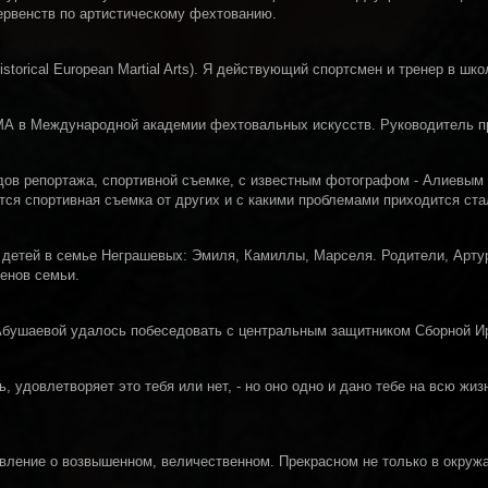
ервенств по артистическому фехтованию.
torical European Martial Arts). Я действующий спортсмен и тренер в школ
ЕМА в Международной академии фехтовальных искусств. Руководитель
дов репортажа, спортивной съемке, с известным фотографом - Алиевым
тся спортивная съемка от других и с какими проблемами приходится ст
 детей в семье Неграшевых: Эмиля, Камиллы, Марселя. Родители, Артур 
ленов семьи.
е Абушаевой удалось побеседовать с центральным защитником Сборной И
, удовлетворяет это тебя или нет, - но оно одно и дано тебе на всю жиз
вление о возвышенном, величественном. Прекрасном не только в окруж