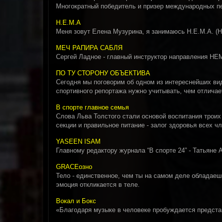
Многократный победитель и призер международных п
Н.Е.М.А
Меня зовут Елена Музурина, я занимаюсь Н.Е.М.А. (His
МЕЧ РАПИРА САБЛЯ
Сергей Ладное - главный инструктор направления Н
ПО ТУ СТОРОНУ ОБЪЕКТИВА
Сегодня мы поговорим об одном из интереснейших ви
спортивного репортажа нужно учитывать, чем отличае
В спорте главное семья
Слова Льва Толстого стали основой воспитания троих
секции и правильное питание - залог здоровья всех ч
YASEEN ISAM
Главному редактору журнала “В спорте 24” - Татьян
GRACEозно
Тело - единственное, чем ты на самом деле обладаешь
эмоция откликается в теле.
Вокал и Бокс
«Благодаря музыке в человеке пробуждается предста