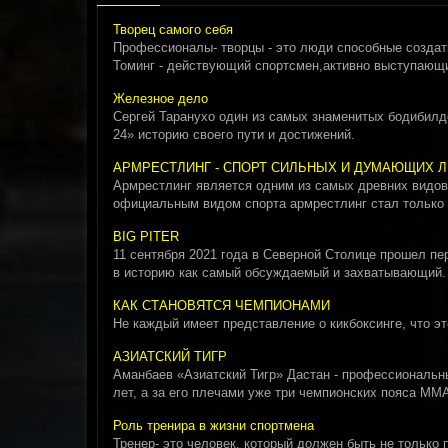
Творец самого себя
Профессионалы- творцы - это люди способные создать
Томинг - действующий спортсмен,активно выступающ
Железное дело
Сергей Таранухо один из самых знаменитых бодибилде
24» историю своего пути и достижений.
АРМРЕСТЛИНГ - СПОРТ СИЛЬНЫХ И ДУМАЮЩИХ 
Армрестлинг является одним из самых древних видов
официальным видом спорта армрестлинг стал только в
BIG PITER
11 сентября 2021 года в Северной Столице прошел
в историю как самый обсуждаемый и захватывающий.
КАК СТАНОВЯТСЯ ЧЕМПИОНАМИ
He каждый имеет представление о кикбоксинге, что эт
АЗИАТСКИЙ ТИГР
Аманбаев «Азиатский Тигр» Дастан - профессиональны
лет, а за его плечами уже три чемпионских пояса ММА
Роль тренира в жизни спортмена
Тренер- это человек, который должен быть не только