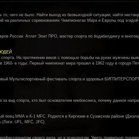
 то, чего не было. Найти выход из безвыходной ситуации; найти нестан
ий на различных соревнованиях Чемпионатах Мира и Европы под эгидой
ров России. Атлет Элит ПРО, мастер спорта по бодибилдингу и многокр
ЛЮДЕЙ
 спорта. На протяжении веков с помощью борьбы на руках мужчины выя
 1960- е годы. Первый чемпионат мира прошел в 1962 году в городе Пе
 первый Мультиспортивный фестиваль спорта и здоровья БИГПИТЕРСПО
о за вид спорта, кто был основателем кикбоксинга, почему данное напр
й боец ММА и К-1 MFC. Родился в Киргизии в Сузакском районе (Джалал
 (Лиги: UFL, MFC, JFC).
 профессионалом своего дела, но и психологом. Уметь правильно поддер