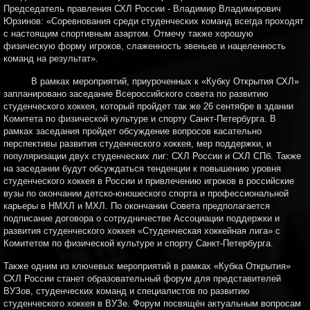
Председатель правления СХЛ России - Владимир Владимирович
Юрзинов: «Соревнования среди студенческих команд всегда проходят
с настоящим спортивным азартом. Отмечу также хорошую
физическую форму игроков, слаженность звеньев и нацеленность
команд на результат».
В рамках мероприятий, приуроченных к «Кубку Открытия СХЛ»
запланировано заседание Всероссийского совета по развитию
студенческого хоккея, который пройдет так же 26 сентябре в здании
Комитета по физической культуре и спорту Санкт-Петербурга. В
рамках заседания пройдет обсуждение вопросов касательно
перспективы развития студенческого хоккея, мер поддержки, и
популяризации двух студенческих лиг: СХЛ России и СХЛ СПб. Также
на заседании будут обсуждаться тенденции к повышению уровня
студенческого хоккея в России и привлечению игроков в российские
вузы по окончании детско-юношеского спорта и профессиональной
карьеры в НМХЛ и МХЛ. По окончании Совета предполагается
подписание договора о сотрудничестве Ассоциации поддержки и
развития студенческого хоккея «Студенческая хоккейная лига» с
Комитетом по физической культуре и спорту Санкт-Петербурга.
Также одним из ключевых мероприятий в рамках «Кубка Открытия»
СХЛ России станет образовательный форум для представителей
ВУЗов, студенческих команд и специалистов по развитию
студенческого хоккея в ВУЗе. Форум посвящён актуальным вопросам