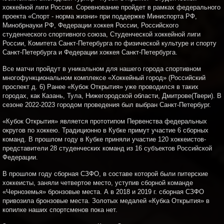
хоккейной лиги России. Соревнование пройдет в рамках федерального
проекта «Спорт - норма жизни» при поддержке Миниспорта РФ,
Минобрнауки РФ, Федерации хоккея России, Российского
студенческого спортивного союза, Студенческой хоккейной лиги
России, Комитета Санкт-Петербурга по физической культуре и спорту
Санкт-Петербурга и Федерации хоккея Санкт-Петербурга.
Все матчи пройдут в уникальном для нашего города спортивном
многофункциональном комплексе «Хоккейный город» (Российский
проспект д. 6) Ранее «Кубок Открытия» уже проводился в таких
городах, как Казань, Тула, Нижегородской области, Дмитрове(Твери). В
сезоне 2022-2023 городом проведения был выбран Санкт-Петербург.
«Кубок Открытия» является прототипом Первенства федеральных
округов по хоккею. Традиционно в Кубке примут участие 6 сборных
команд. В прошлом году в Кубке приняли участие 120 хоккеистов-
представители 28 студенческих команд из 16 субъектов Российской
Федерации.
В прошлом году сборная СЗФО, в составе которой были питерские
хоккеисты, заняли четвертое место, уступив сборной команде
«Черноземья» бронзовые места. А в 2018 и 2019 г. сборная СЗФО
привозила бронзовые места. Золотых медалей «Кубка Открытия» в
копилке наших спортсменов пока нет.