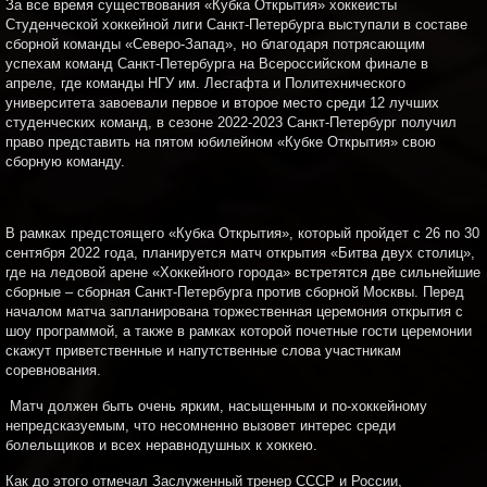
За все время существования «Кубка Открытия» хоккеисты
Студенческой хоккейной лиги Санкт-Петербурга выступали в составе
сборной команды «Северо-Запад», но благодаря потрясающим
успехам команд Санкт-Петербурга на Всероссийском финале в
апреле, где команды НГУ им. Лесгафта и Политехнического
университета завоевали первое и второе место среди 12 лучших
студенческих команд, в сезоне 2022-2023 Санкт-Петербург получил
право представить на пятом юбилейном «Кубке Открытия» свою
сборную команду.
В рамках предстоящего «Кубка Открытия», который пройдет с 26 по 30
сентября 2022 года, планируется матч открытия «Битва двух столиц»,
где на ледовой арене «Хоккейного города» встретятся две сильнейшие
сборные – сборная Санкт-Петербурга против сборной Москвы. Перед
началом матча запланирована торжественная церемония открытия с
шоу программой, а также в рамках которой почетные гости церемонии
скажут приветственные и напутственные слова участникам
соревнования.
Матч должен быть очень ярким, насыщенным и по-хоккейному
непредсказуемым, что несомненно вызовет интерес среди
болельщиков и всех неравнодушных к хоккею.
Как до этого отмечал Заслуженный тренер СССР и России,