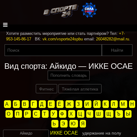
Хотите разместить мероприятие или стать партнёром? Тел:
+7-
953-145-86-17
ВК:
vk.com/vsporte24spbu
email:
26048282@mail.ru
.
Вид спорта: Айкидо — ИККЕ ОСАЕ
Пополнить словарь
Фитнес
Тяжёлая атлетика
А
Б
В
Г
Д
Е
Ё
Ж
З
И
Й
К
Л
М
Н
О
П
Р
С
Т
У
Ф
Х
Ц
Ч
Ш
Щ
Ъ
Ы
Ь
Э
Ю
Я
ИККЕ ОСАЕ
удержание на полу
Айкидо