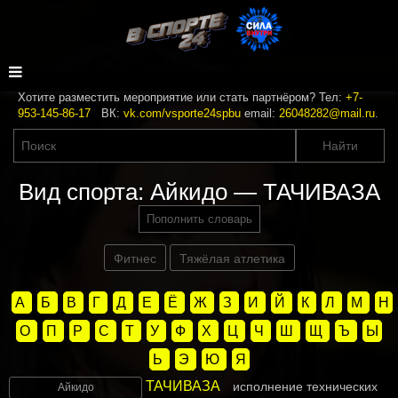
Хотите разместить мероприятие или стать партнёром? Тел:
+7-
953-145-86-17
ВК:
vk.com/vsporte24spbu
email:
26048282@mail.ru
.
Вид спорта: Айкидо — ТАЧИВАЗА
Пополнить словарь
Фитнес
Тяжёлая атлетика
А
Б
В
Г
Д
Е
Ё
Ж
З
И
Й
К
Л
М
Н
О
П
Р
С
Т
У
Ф
Х
Ц
Ч
Ш
Щ
Ъ
Ы
Ь
Э
Ю
Я
ТАЧИВАЗА
исполнение технических
Айкидо