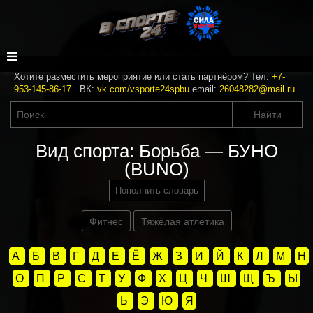
Хотите разместить мероприятие или стать партнёром? Тел:
+7-
953-145-86-17
ВК:
vk.com/vsporte24spbu
email:
26048282@mail.ru
.
Вид спорта: Борьба — БУНО
(BUNO)
Пополнить словарь
Фитнес
Тяжёлая атлетика
А
Б
В
Г
Д
Е
Ё
Ж
З
И
Й
К
Л
М
Н
О
П
Р
С
Т
У
Ф
Х
Ц
Ч
Ш
Щ
Ъ
Ы
Ь
Э
Ю
Я