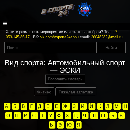
Хотите разместить мероприятие или стать партнёром? Тел:
+7-
953-145-86-17
ВК:
vk.com/vsporte24spbu
email:
26048282@mail.ru
.
Вид спорта: Автомобильный спорт
— ЭСКИ
Пополнить словарь
Фитнес
Тяжёлая атлетика
А
Б
В
Г
Д
Е
Ё
Ж
З
И
Й
К
Л
М
Н
О
П
Р
С
Т
У
Ф
Х
Ц
Ч
Ш
Щ
Ъ
Ы
Ь
Э
Ю
Я