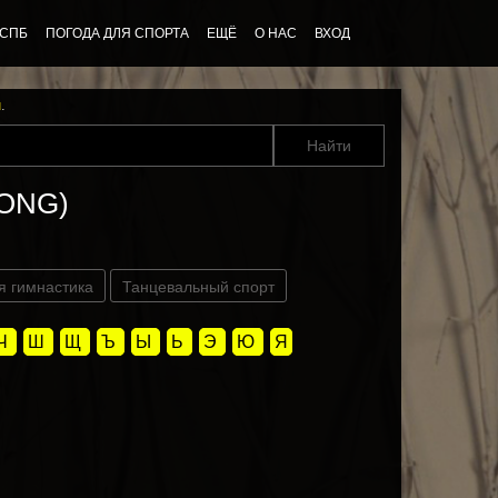
 СПБ
ПОГОДА ДЛЯ СПОРТА
ЕЩЁ
О НАС
ВХОД
u
.
SONG)
я гимнастика
Танцевальный спорт
Ч
Ш
Щ
Ъ
Ы
Ь
Э
Ю
Я