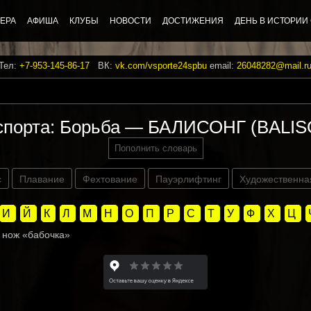
ЕРА
АФИША
КЛУБЫ
НОВОСТИ
ДОСТИЖЕНИЯ
ДЕНЬ В ИСТОРИИ
 Тел:
+7-953-145-86-17
ВК:
vk.com/vsporte24spbu
email:
26048282@mail.r
спорта: Борьба — БАЛИСОНГ (BALI
Пополнить словарь
с
Плавание
Фехтование
Пауэрлифтинг
Художественна
И
Й
К
Л
М
Н
О
П
Р
С
Т
У
Ф
Х
Ц
нож «бабочка»