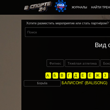
ЖУРНАЛЫ
НАЙТИ ТРЕН
Хотите разместить мероприятие или стать партнёром?
Вид 
Фитнес
Тяжёлая атлетика
Бок
А
Б
В
Г
Д
Е
Ё
Ж
З
БАЛИСОНГ (BALISONG)
Борьба