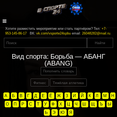
Хотите разместить мероприятие или стать партнёром? Тел:
+7-
953-145-86-17
ВК:
vk.com/vsporte24spbu
email:
26048282@mail.ru
.
Вид спорта: Борьба — АБАНГ
(ABANG)
Пополнить словарь
Фитнес
Тяжёлая атлетика
А
Б
В
Г
Д
Е
Ё
Ж
З
И
Й
К
Л
М
Н
О
П
Р
С
Т
У
Ф
Х
Ц
Ч
Ш
Щ
Ъ
Ы
Ь
Э
Ю
Я