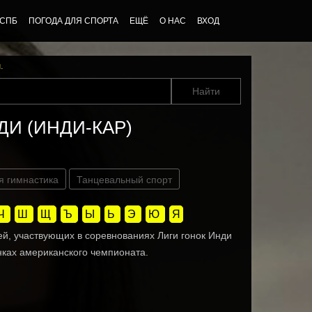
 СПБ
ПОГОДА ДЛЯ СПОРТА
ЕЩЁ
О НАС
ВХОД
u
.
НДИ (ИНДИ-КАР)
я гимнастика
Танцевальный спорт
Ч
Ш
Щ
Ъ
Ы
Ь
Э
Ю
Я
й, участвующих в соревнованиях Лиги гонок Инди
нках американского чемпионата.