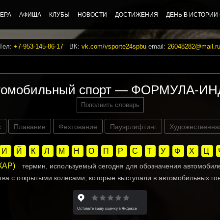
ЕРА
АФИША
КЛУБЫ
НОВОСТИ
ДОСТИЖЕНИЯ
ДЕНЬ В ИСТОРИИ
 Тел:
+7-953-145-86-17
ВК:
vk.com/vsporte24spbu
email:
26048282@mail.r
втомобильный спорт — ФОРМУЛА-И
Пополнить словарь
с
Плавание
Фехтование
Пауэрлифтинг
Художественна
И
Й
К
Л
М
Н
О
П
Р
С
Т
У
Ф
Х
Ц
КАР)
термин, используемый сегодня для обозначения автомобиле
тва с открытыми колесами, которые выступали в автомобильных го