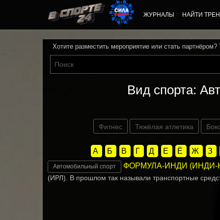
ЖУРНАЛЫ
НАЙТИ ТРЕН
Хотите разместить мероприятие или стать партнёром?
Вид спорта: А
Фитнес
Тяжёлая атлетика
Бок
А
Б
В
Г
Д
Е
Ё
Ж
З
ФОРМУЛА-ИНДИ (ИНДИ-
Автомобильный спорт
(ИРЛ). В прошлом так называли транспортные средс