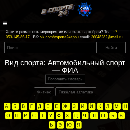
Хотите разместить мероприятие или стать партнёром? Тел:
+7-
953-145-86-17
ВК:
vk.com/vsporte24spbu
email:
26048282@mail.ru
.
Вид спорта: Автомобильный спорт
— ФИА
Пополнить словарь
Фитнес
Тяжёлая атлетика
А
Б
В
Г
Д
Е
Ё
Ж
З
И
Й
К
Л
М
Н
О
П
Р
С
Т
У
Ф
Х
Ц
Ч
Ш
Щ
Ъ
Ы
Ь
Э
Ю
Я