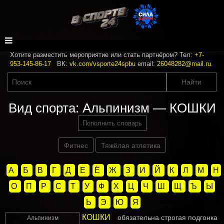
Хотите разместить мероприятие или стать партнёром? Тел:
+7-
953-145-86-17
ВК:
vk.com/vsporte24spbu
email:
26048282@mail.ru
.
Вид спорта: Альпинизм — КОШКИ
Пополнить словарь
Фитнес
Тяжёлая атлетика
А
Б
В
Г
Д
Е
Ё
Ж
З
И
Й
К
Л
М
Н
О
П
Р
С
Т
У
Ф
Х
Ц
Ч
Ш
Щ
Ъ
Ы
Ь
Э
Ю
Я
КОШКИ
обязательна строгая подгонка
Альпинизм