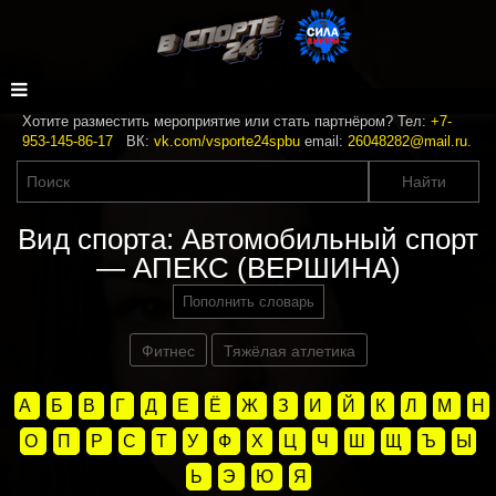
Хотите разместить мероприятие или стать партнёром? Тел:
+7-
953-145-86-17
ВК:
vk.com/vsporte24spbu
email:
26048282@mail.ru
.
Вид спорта: Автомобильный спорт
— АПЕКС (ВЕРШИНА)
Пополнить словарь
Фитнес
Тяжёлая атлетика
А
Б
В
Г
Д
Е
Ё
Ж
З
И
Й
К
Л
М
Н
О
П
Р
С
Т
У
Ф
Х
Ц
Ч
Ш
Щ
Ъ
Ы
Ь
Э
Ю
Я