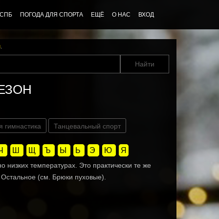
 СПБ
ПОГОДА ДЛЯ СПОРТА
ЕЩЁ
О НАС
ВХОД
u
.
НЕЗОН
я гимнастика
Танцевальный спорт
Ч
Ш
Щ
Ъ
Ы
Ь
Э
Ю
Я
о низких температурах. Это практически те же
 Остальное (см. Брюки пуховые).