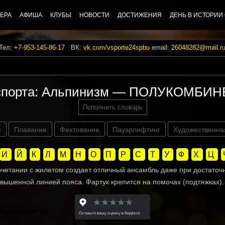
ЕРА
АФИША
КЛУБЫ
НОВОСТИ
ДОСТИЖЕНИЯ
ДЕНЬ В ИСТОРИИ
 Тел:
+7-953-145-86-17
ВК:
vk.com/vsporte24spbu
email:
26048282@mail.r
спорта: Альпинизм — ПОЛУКОМБИ
Пополнить словарь
с
Плавание
Фехтование
Пауэрлифтинг
Художественна
И
Й
К
Л
М
Н
О
П
Р
С
Т
У
Ф
Х
Ц
очетании с жилетом создает отличный ансамбль даже при достаточн
вышенной линией пояса. Фартук крепится на помочах (подтяжках).