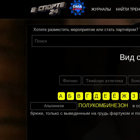
ЖУРНАЛЫ
НАЙТИ ТРЕН
Хотите разместить мероприятие или стать партнёром?
Вид 
Фитнес
Тяжёлая атлетика
Бок
А
Б
В
Г
Д
Е
Ё
Ж
З
ПОЛУКОМБИНЕЗОН
в с
Альпинизм
брюки, только с выведенным на грудь фартуком и по