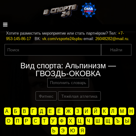
Хотите разместить мероприятие или стать партнёром? Тел:
+7-
953-145-86-17
ВК:
vk.com/vsporte24spbu
email:
26048282@mail.ru
.
Вид спорта: Альпинизм —
ГВОЗДЬ-ОКОВКА
Пополнить словарь
Фитнес
Тяжёлая атлетика
А
Б
В
Г
Д
Е
Ё
Ж
З
И
Й
К
Л
М
Н
О
П
Р
С
Т
У
Ф
Х
Ц
Ч
Ш
Щ
Ъ
Ы
Ь
Э
Ю
Я