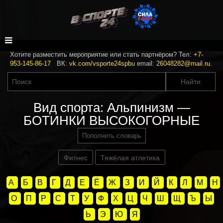
Хотите разместить мероприятие или стать партнёром? Тел:
+7-
953-145-86-17
ВК:
vk.com/vsporte24spbu
email:
26048282@mail.ru
.
Вид спорта: Альпинизм —
БОТИНКИ ВЫСОКОГОРНЫЕ
Пополнить словарь
Фитнес
Тяжёлая атлетика
А
Б
В
Г
Д
Е
Ё
Ж
З
И
Й
К
Л
М
Н
О
П
Р
С
Т
У
Ф
Х
Ц
Ч
Ш
Щ
Ъ
Ы
Ь
Э
Ю
Я