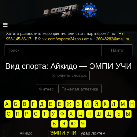
Хотите разместить мероприятие или стать партнёром? Тел:
+7-
953-145-86-17
ВК:
vk.com/vsporte24spbu
email:
26048282@mail.ru
.
Вид спорта: Айкидо — ЭМПИ УЧИ
Пополнить словарь
Фитнес
Тяжёлая атлетика
А
Б
В
Г
Д
Е
Ё
Ж
З
И
Й
К
Л
М
Н
О
П
Р
С
Т
У
Ф
Х
Ц
Ч
Ш
Щ
Ъ
Ы
Ь
Э
Ю
Я
ЭМПИ УЧИ
удар локтем
Айкидо