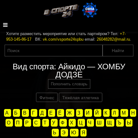
Хотите разместить мероприятие или стать партнёром? Тел:
+7-
953-145-86-17
ВК:
vk.com/vsporte24spbu
email:
26048282@mail.ru
.
Вид спорта: Айкидо — ХОМБУ
ДОДЗЕ
Пополнить словарь
Фитнес
Тяжёлая атлетика
А
Б
В
Г
Д
Е
Ё
Ж
З
И
Й
К
Л
М
Н
О
П
Р
С
Т
У
Ф
Х
Ц
Ч
Ш
Щ
Ъ
Ы
Ь
Э
Ю
Я