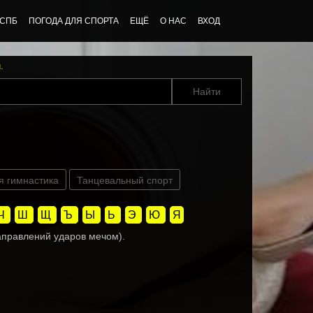
 СПБ
ПОГОДА ДЛЯ СПОРТА
ЕЩЁ
О НАС
ВХОД
u
.
я гимнастика
Танцевальный спорт
Ч
Ш
Щ
Ъ
Ы
Ь
Э
Ю
Я
направлений ударов мечом).