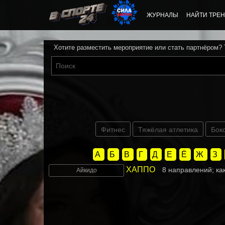
ЖУРНАЛЫ
НАЙТИ ТРЕН
Хотите разместить мероприятие или стать партнёром?
Фитнес
Тяжёлая атлетика
Бок
А
Б
В
Г
Д
Е
Ё
Ж
З
ХАППО
8 направлений; ка
Айкидо