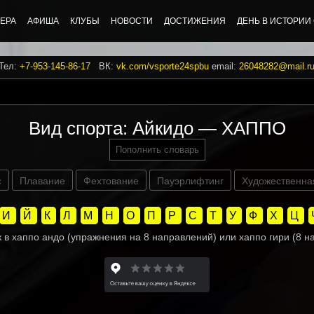
ЕРА
АФИША
КЛУБЫ
НОВОСТИ
ДОСТИЖЕНИЯ
ДЕНЬ В ИСТОРИИ
 Тел:
+7-953-145-86-17
ВК:
vk.com/vsporte24spbu
email:
26048282@mail.r
Вид спорта: Айкидо — ХАППО
Пополнить словарь
с
Плавание
Фехтование
Пауэрлифтинг
Художественна
И
Й
К
Л
М
Н
О
П
Р
С
Т
У
Ф
Х
Ц
к в хаппо андо (упражнения на 8 направлений) или хаппо гири (8 