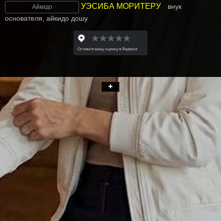
УЭCИБА МОРИТЕРУ
внук
Айкидо
основателя, айкидо дошу