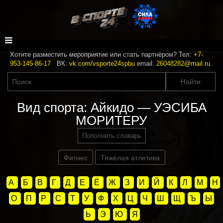
Хотите разместить мероприятие или стать партнёром? Тел:
+7-
953-145-86-17
ВК:
vk.com/vsporte24spbu
email:
26048282@mail.ru
.
Вид спорта: Айкидо — УЭCИБА
МОРИТЕРУ
Пополнить словарь
Фитнес
Тяжёлая атлетика
А
Б
В
Г
Д
Е
Ё
Ж
З
И
Й
К
Л
М
Н
О
П
Р
С
Т
У
Ф
Х
Ц
Ч
Ш
Щ
Ъ
Ы
Ь
Э
Ю
Я