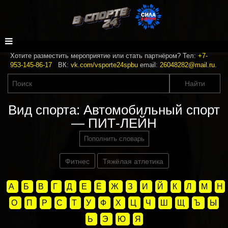
Хотите разместить мероприятие или стать партнёром? Тел:
+7-
953-145-86-17
ВК:
vk.com/vsporte24spbu
email:
26048282@mail.ru
.
Вид спорта: Автомобильный спорт
— ПИТ-ЛЕЙН
Пополнить словарь
Фитнес
Тяжёлая атлетика
А
Б
В
Г
Д
Е
Ё
Ж
З
И
Й
К
Л
М
Н
О
П
Р
С
Т
У
Ф
Х
Ц
Ч
Ш
Щ
Ъ
Ы
Ь
Э
Ю
Я