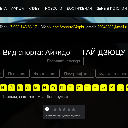
ЕРА
АФИША
КЛУБЫ
НОВОСТИ
ДОСТИЖЕНИЯ
ДЕНЬ В ИСТОРИИ
 Тел:
+7-953-145-86-17
ВК:
vk.com/vsporte24spbu
email:
26048282@mail.r
Вид спорта: Айкидо — ТАЙ ДЗЮЦУ
Пополнить словарь
с
Плавание
Фехтование
Пауэрлифтинг
Художественна
И
Й
К
Л
М
Н
О
П
Р
С
Т
У
Ф
Х
Ц
. Приемы, выполняемые без оружия.