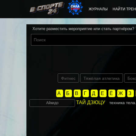
ЖУРНАЛЫ
НАЙТИ ТРЕН
Хотите разместить мероприятие или стать партнёром?
Фитнес
Тяжёлая атлетика
Бок
А
Б
В
Г
Д
Е
Ё
Ж
З
ТАЙ ДЗЮЦУ
техника тела
Айкидо