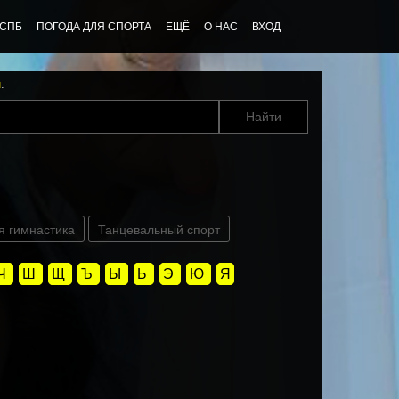
 СПБ
ПОГОДА ДЛЯ СПОРТА
ЕЩЁ
О НАС
ВХОД
u
.
я гимнастика
Танцевальный спорт
Ч
Ш
Щ
Ъ
Ы
Ь
Э
Ю
Я