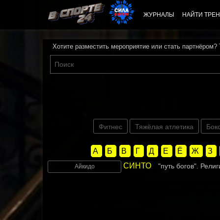
ЖУРНАЛЫ
НАЙТИ ТРЕН
Хотите разместить мероприятие или стать партнёром?
Фитнес
Тяжёлая атлетика
Бок
А
Б
В
Г
Д
Е
Ё
Ж
З
СИНТО
"путь богов". Рели
Айкидо