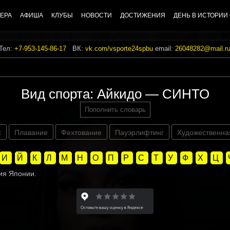
ЕРА
АФИША
КЛУБЫ
НОВОСТИ
ДОСТИЖЕНИЯ
ДЕНЬ В ИСТОРИИ
 Тел:
+7-953-145-86-17
ВК:
vk.com/vsporte24spbu
email:
26048282@mail.r
Вид спорта: Айкидо — СИНТО
Пополнить словарь
с
Плавание
Фехтование
Пауэрлифтинг
Художественна
И
Й
К
Л
М
Н
О
П
Р
С
Т
У
Ф
Х
Ц
гия Японии.