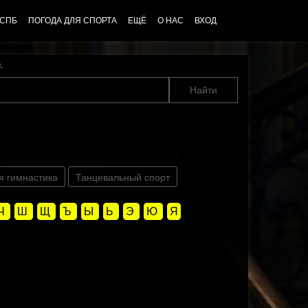
 СПБ
ПОГОДА ДЛЯ СПОРТА
ЕЩЁ
О НАС
ВХОД
u
.
я гимнастика
Танцевальный спорт
Ч
Ш
Щ
Ъ
Ы
Ь
Э
Ю
Я