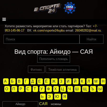
Хотите разместить мероприятие или стать партнёром? Тел:
+7-
953-145-86-17
ВК:
vk.com/vsporte24spbu
email:
26048282@mail.ru
.
Вид спорта: Айкидо — САЯ
Пополнить словарь
Фитнес
Тяжёлая атлетика
А
Б
В
Г
Д
Е
Ё
Ж
З
И
Й
К
Л
М
Н
О
П
Р
С
Т
У
Ф
Х
Ц
Ч
Ш
Щ
Ъ
Ы
Ь
Э
Ю
Я
САЯ
ножны
Айкидо