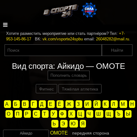
Хотите разместить мероприятие или стать партнёром? Тел:
+7-
953-145-86-17
ВК:
vk.com/vsporte24spbu
email:
26048282@mail.ru
.
Вид спорта: Айкидо — ОМОТЕ
Пополнить словарь
Фитнес
Тяжёлая атлетика
А
Б
В
Г
Д
Е
Ё
Ж
З
И
Й
К
Л
М
Н
О
П
Р
С
Т
У
Ф
Х
Ц
Ч
Ш
Щ
Ъ
Ы
Ь
Э
Ю
Я
ОМОТЕ
передняя сторона
Айкидо