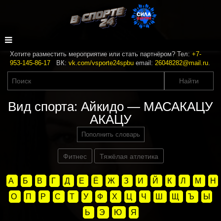
Хотите разместить мероприятие или стать партнёром? Тел:
+7-
953-145-86-17
ВК:
vk.com/vsporte24spbu
email:
26048282@mail.ru
.
Вид спорта: Айкидо — МАСАКАЦУ
АКАЦУ
Пополнить словарь
Фитнес
Тяжёлая атлетика
А
Б
В
Г
Д
Е
Ё
Ж
З
И
Й
К
Л
М
Н
О
П
Р
С
Т
У
Ф
Х
Ц
Ч
Ш
Щ
Ъ
Ы
Ь
Э
Ю
Я