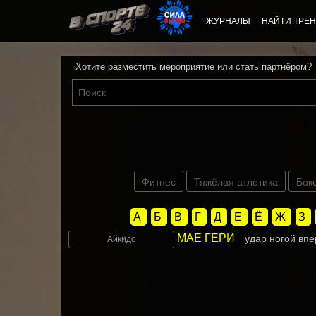
ЖУРНАЛЫ
НАЙТИ ТРЕН
Хотите разместить мероприятие или стать партнёром?
Фитнес
Тяжёлая атлетика
Бок
А
Б
В
Г
Д
Е
Ё
Ж
З
МАЕ ГЕРИ
удар ногой впе
Айкидо