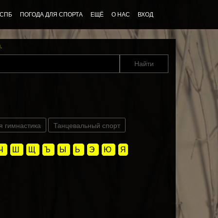
 СПБ
ПОГОДА ДЛЯ СПОРТА
ЕЩЁ
О НАС
ВХОД
u
.
я гимнастика
Танцевальный спорт
Ч
Ш
Щ
Ъ
Ы
Ь
Э
Ю
Я