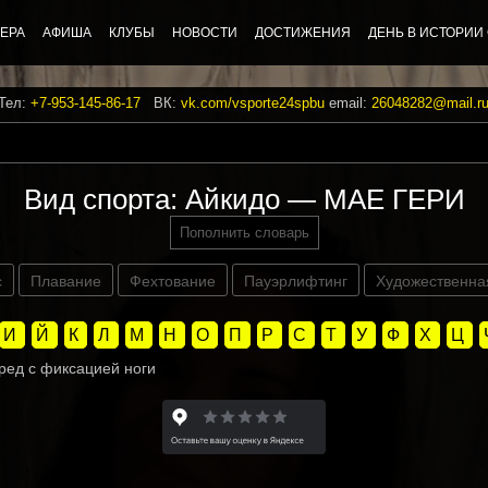
ЕРА
АФИША
КЛУБЫ
НОВОСТИ
ДОСТИЖЕНИЯ
ДЕНЬ В ИСТОРИИ
 Тел:
+7-953-145-86-17
ВК:
vk.com/vsporte24spbu
email:
26048282@mail.r
Вид спорта: Айкидо — МАЕ ГЕРИ
Пополнить словарь
с
Плавание
Фехтование
Пауэрлифтинг
Художественна
И
Й
К
Л
М
Н
О
П
Р
С
Т
У
Ф
Х
Ц
ред с фиксацией ноги