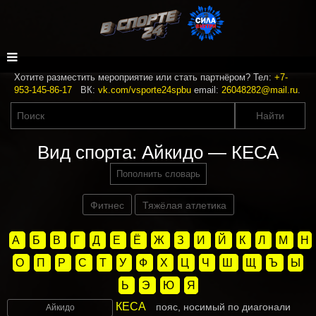
Хотите разместить мероприятие или стать партнёром? Тел:
+7-
953-145-86-17
ВК:
vk.com/vsporte24spbu
email:
26048282@mail.ru
.
Вид спорта: Айкидо — КЕСА
Пополнить словарь
Фитнес
Тяжёлая атлетика
А
Б
В
Г
Д
Е
Ё
Ж
З
И
Й
К
Л
М
Н
О
П
Р
С
Т
У
Ф
Х
Ц
Ч
Ш
Щ
Ъ
Ы
Ь
Э
Ю
Я
КЕСА
пояс, носимый по диагонали
Айкидо