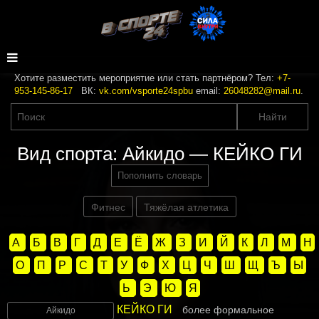
Хотите разместить мероприятие или стать партнёром? Тел:
+7-
953-145-86-17
ВК:
vk.com/vsporte24spbu
email:
26048282@mail.ru
.
Вид спорта: Айкидо — КЕЙКО ГИ
Пополнить словарь
Фитнес
Тяжёлая атлетика
А
Б
В
Г
Д
Е
Ё
Ж
З
И
Й
К
Л
М
Н
О
П
Р
С
Т
У
Ф
Х
Ц
Ч
Ш
Щ
Ъ
Ы
Ь
Э
Ю
Я
КЕЙКО ГИ
более формальное
Айкидо