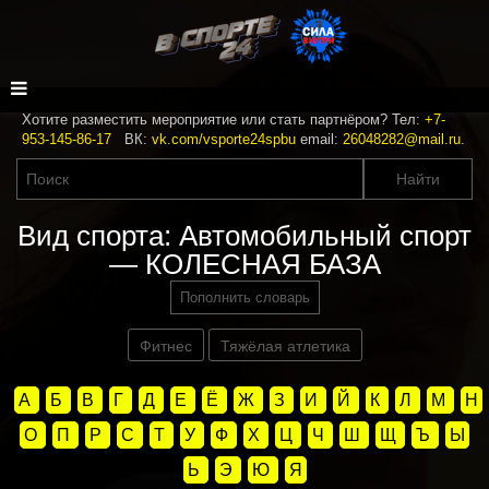
Хотите разместить мероприятие или стать партнёром? Тел:
+7-
953-145-86-17
ВК:
vk.com/vsporte24spbu
email:
26048282@mail.ru
.
Вид спорта: Автомобильный спорт
— КОЛЕСНАЯ БАЗА
Пополнить словарь
Фитнес
Тяжёлая атлетика
А
Б
В
Г
Д
Е
Ё
Ж
З
И
Й
К
Л
М
Н
О
П
Р
С
Т
У
Ф
Х
Ц
Ч
Ш
Щ
Ъ
Ы
Ь
Э
Ю
Я