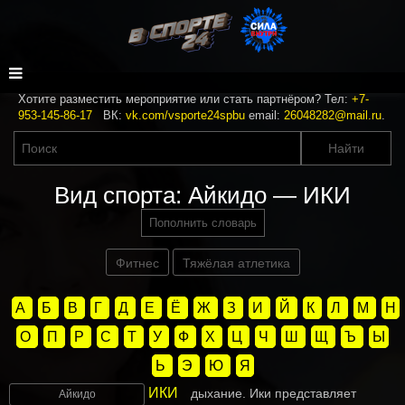
Хотите разместить мероприятие или стать партнёром? Тел:
+7-
953-145-86-17
ВК:
vk.com/vsporte24spbu
email:
26048282@mail.ru
.
Вид спорта: Айкидо — ИКИ
Пополнить словарь
Фитнес
Тяжёлая атлетика
А
Б
В
Г
Д
Е
Ё
Ж
З
И
Й
К
Л
М
Н
О
П
Р
С
Т
У
Ф
Х
Ц
Ч
Ш
Щ
Ъ
Ы
Ь
Э
Ю
Я
ИКИ
дыхание. Ики представляет
Айкидо