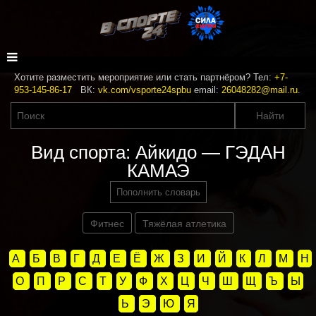
Хотите разместить мероприятие или стать партнёром? Тел:
+7-
953-145-86-17
ВК:
vk.com/vsporte24spbu
email:
26048282@mail.ru
.
Вид спорта: Айкидо — ГЭДАН
КАМАЭ
Пополнить словарь
Фитнес
Тяжёлая атлетика
А
Б
В
Г
Д
Е
Ё
Ж
З
И
Й
К
Л
М
Н
О
П
Р
С
Т
У
Ф
Х
Ц
Ч
Ш
Щ
Ъ
Ы
Ь
Э
Ю
Я