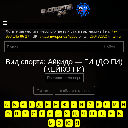
Хотите разместить мероприятие или стать партнёром? Тел:
+7-
953-145-86-17
ВК:
vk.com/vsporte24spbu
email:
26048282@mail.ru
.
Вид спорта: Айкидо — ГИ (ДО ГИ)
(КЕЙКО ГИ)
Пополнить словарь
Фитнес
Тяжёлая атлетика
А
Б
В
Г
Д
Е
Ё
Ж
З
И
Й
К
Л
М
Н
О
П
Р
С
Т
У
Ф
Х
Ц
Ч
Ш
Щ
Ъ
Ы
Ь
Э
Ю
Я