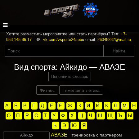
Хотите разместить мероприятие или стать партнёром? Тел:
+7-
953-145-86-17
ВК:
vk.com/vsporte24spbu
email:
26048282@mail.ru
.
Вид спорта: Айкидо — АВАЗЕ
Пополнить словарь
Фитнес
Тяжёлая атлетика
А
Б
В
Г
Д
Е
Ё
Ж
З
И
Й
К
Л
М
Н
О
П
Р
С
Т
У
Ф
Х
Ц
Ч
Ш
Щ
Ъ
Ы
Ь
Э
Ю
Я
АВАЗЕ
тренировка с партнером
Айкидо