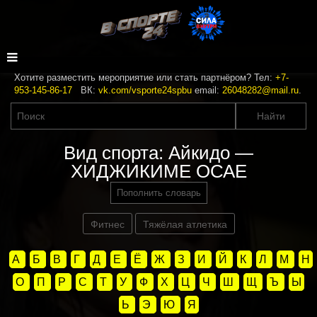
Хотите разместить мероприятие или стать партнёром? Тел:
+7-
953-145-86-17
ВК:
vk.com/vsporte24spbu
email:
26048282@mail.ru
.
Вид спорта: Айкидо —
ХИДЖИКИМЕ ОСАЕ
Пополнить словарь
Фитнес
Тяжёлая атлетика
А
Б
В
Г
Д
Е
Ё
Ж
З
И
Й
К
Л
М
Н
О
П
Р
С
Т
У
Ф
Х
Ц
Ч
Ш
Щ
Ъ
Ы
Ь
Э
Ю
Я