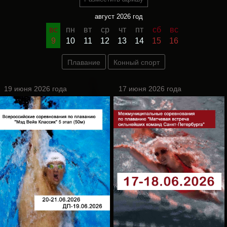
август 2026 год
вс
пн
вт
ср
чт
пт
сб
вс
9
10
11
12
13
14
15
16
Плавание
Конный спорт
19 июня 2026 года
17 июня 2026 года