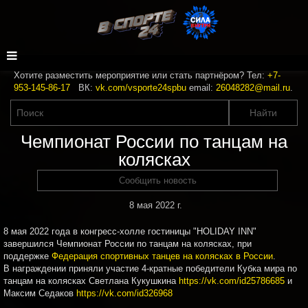
Хотите разместить мероприятие или стать партнёром? Тел:
+7-
953-145-86-17
ВК:
vk.com/vsporte24spbu
email:
26048282@mail.ru
.
Чемпионат России по танцам на
колясках
Сообщить новость
8 мая 2022 г.
8 мая 2022 года в конгресс-холле гостиницы "HOLIDAY INN"
завершился Чемпионат России по танцам на колясках, при
поддержке
Федерация спортивных танцев на колясках в России
.
В награждении приняли участие 4-кратные победители Кубка мира по
танцам на колясках Светлана Кукушкина
https://vk.com/id25786685
и
Максим Седаков
https://vk.com/id326968