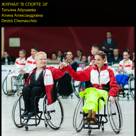
ЖУРНАЛ "В СПОРТЕ 24"
Татьяна Абушаева
Алина Александровна
Dmitrii Chernavchits