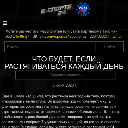
Хотите разместить мероприятие или стать партнёром? Тел:
+7-
953-145-86-17
ВК:
vk.com/vsporte24spbu
email:
26048282@mail.ru
.
ЧТО БУДЕТ, ЕСЛИ
РАСТЯГИВАТЬСЯ КАЖДЫЙ ДЕНЬ
Сообщить новость
6 июня 2020 г.
Еще в школе нас учили, что растяжка необходима телу, поэтому
игнорировать ее не стоит. Во взрослой жизни появляется куча
факторов, которые могут влиять на наше решение не заниматься
стретчингом: недостаток времени, сил или обычная лень. Для того,
чтобы поднять ваш боевой дух и смотивировать не забывать о
растяжке, мы собрали 7 удивительных вещей, на которые способно
ваше тело (в случае, если вы будете регулярно растягиваться)⬇️