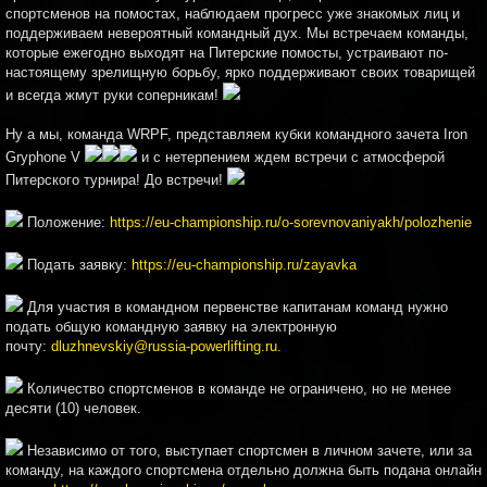
спортсменов на помостах, наблюдаем прогресс уже знакомых лиц и
поддерживаем невероятный командный дух. Мы встречаем команды,
которые ежегодно выходят на Питерские помосты, устраивают по-
настоящему зрелищную борьбу, ярко поддерживают своих товарищей
и всегда жмут руки соперникам!
Ну а мы, команда WRPF, представляем кубки командного зачета Iron
Gryphone V
и с нетерпением ждем встречи с атмосферой
Питерского турнира! До встречи!
Положение:
https://eu-championship.ru/o-sorevnovaniyakh/polozhenie
Подать заявку:
https://eu-championship.ru/zayavka
Для участия в командном первенстве капитанам команд нужно
подать общую командную заявку на электронную
почту:
dluzhnevskiy@russia-powerlifting.ru
.
Количество спортсменов в команде не ограничено, но не менее
десяти (10) человек.
Независимо от того, выступает спортсмен в личном зачете, или за
команду, на каждого спортсмена отдельно должна быть подана онлайн