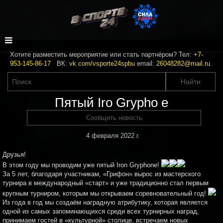
Хотите разместить мероприятие или стать партнёром? Тел:
+7-
953-145-86-17
ВК:
vk.com/vsporte24spbu
email:
26048282@mail.ru
.
Пятый Iro Grypho e
Сообщить новость
4 февраля 2022 г.
Друзья!
В этом году мы проводим уже пятый Iron Gryphone!
За 5 лет, благодаря участникам, «Грифон» вырос из мастерского
турнира в международный «старт» и уже традиционно стал первым
крупным турниром, которым мы открываем соревновательный год!
Из года в год мы создаём наградную атрибутику, которая является
одной из самых запоминающихся среди всех турнирных наград,
принимаем гостей в «культурной» столице, встречаем новых