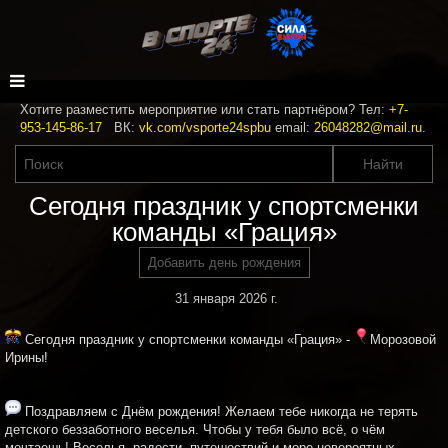
Хотите разместить мероприятие или стать партнёром? Тел:
+7-
953-145-86-17
ВК:
vk.com/vsporte24spbu
email:
26048282@mail.ru
.
Сегодня праздник у спортсменки
команды «Грация»
Добавить день рождения
31 января 2026 г.
Сегодня праздник у спортсменки команды «Грация» -
Морозовой
Ирины!
Поздравляем с Днём рождения! Желаем тебе никогда не терять
детского беззаботного веселья. Чтобы у тебя было всё, о чём
мечтаешь! Веселья, радости, путешествий и море невероятных