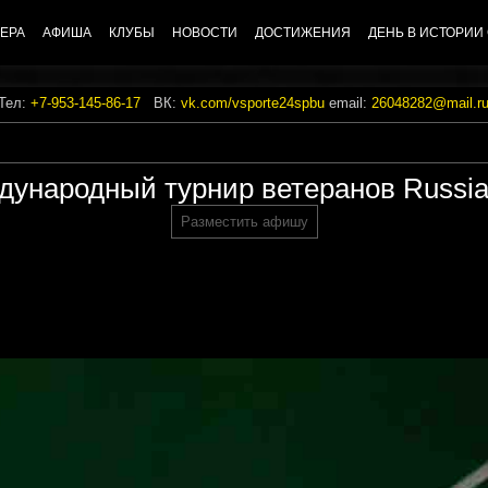
ЕРА
АФИША
КЛУБЫ
НОВОСТИ
ДОСТИЖЕНИЯ
ДЕНЬ В ИСТОРИИ
 Тел:
+7-953-145-86-17
ВК:
vk.com/vsporte24spbu
email:
26048282@mail.r
ународный турнир ветеранов Russi
Разместить афишу