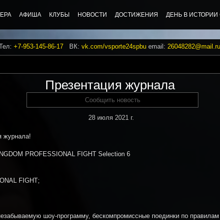
ЕРА
АФИША
КЛУБЫ
НОВОСТИ
ДОСТИЖЕНИЯ
ДЕНЬ В ИСТОРИИ
 Тел:
+7-953-145-86-17
ВК:
vk.com/vsporte24spbu
email:
26048282@mail.r
Презентация журнала
Сообщить новость
28 июля 2021 г.
я журнала!
INGDOM PROFESSIONAL FIGHT Selection 6
IONAL FIGHТ;
абываемую шоу-программу, бескомпромиссные поединки по правилам М