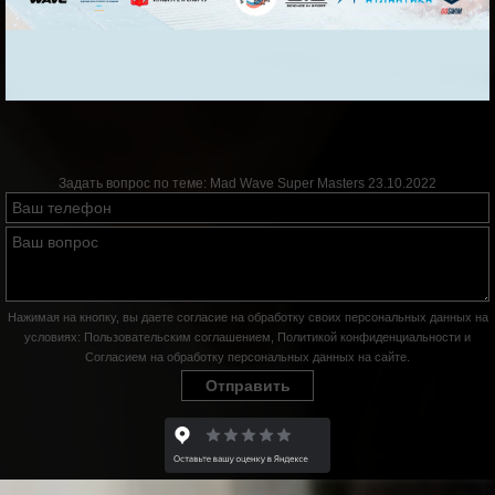
Задать вопрос по теме:
Mad Wave Super Masters 23.10.2022
Нажимая на кнопку, вы даете согласие на обработку своих персональных данных на
условиях:
Пользовательским соглашением
,
Политикой конфиденциальности
и
Согласием на обработку персональных данных на сайте
.
Отправить