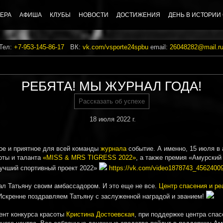
ЕРА
АФИША
КЛУБЫ
НОВОСТИ
ДОСТИЖЕНИЯ
ДЕНЬ В ИСТОРИИ
 Тел:
+7-953-145-86-17
ВК:
vk.com/vsporte24spbu
email:
26048282@mail.r
РЕБЯТА! МЫ ЖУРНАЛ ГОДА!
Рассказать об успехе
18 июля 2022 г.
ое и приятное для всей команды
журнала
событие. А именно, 15 июля в 
оты и таланта
«MISS & MRS TIGRESS 2022»
, а также премия «Амурский
учший спортивный проект 2022»
https://vk.com/video1878743_4562400
рал Татьяну своим амбассадором. И это еще не все.
Центр спасения и ре
Искренне поздравляем Татьяну с заслуженной наградой и званием!
дент конкурса красоты
Кристина Достоевская
, при поддержке центра спа