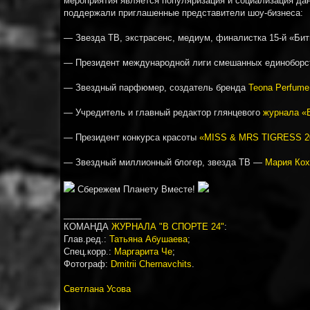
мероприятия является популяризация и социализация дан
поддержали приглашенные представители шоу-бизнеса:
— Звезда ТВ, экстрасенс, медиум, финалистка 15-й «Би
— Президент международной лиги смешанных единобор
— Звездный парфюмер, создатель бренда
Teona Perfume
— Учредитель и главный редактор глянцевого
журнала «В
— Президент конкурса красоты
«MISS & MRS TIGRESS 2
— Звездный миллионный блогер, звезда ТВ —
Мария Кох
Сбережем Планету Вместе!
________________
КОМАНДА
ЖУРНАЛА "В СПОРТЕ 24"
:
Глав.ред.:
Татьяна Абушаева
;
Спец.корр.:
Маргарита Че
;
Фотограф:
Dmitrii Chernavchits
.
Светлана Усова