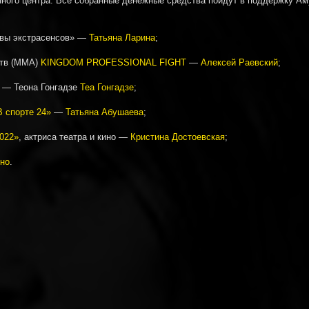
ного центра. Все собранные денежные средства пойдут в поддержку Аму
твы экстрасенсов» —
Татьяна Ларина
;
ств (ММА)
KINGDOM PROFESSIONAL FIGHT
—
Алексей Раевский
;
— Теона Гонгадзе
Теа Гонгадзе
;
 спорте 24»
—
Татьяна Абушаева
;
022»
, актриса театра и кино —
Кристина Достоевская
;
но
.