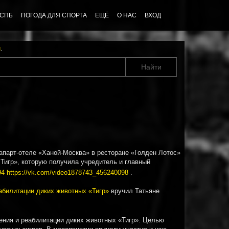
 СПБ
ПОГОДА ДЛЯ СПОРТА
ЕЩЁ
О НАС
ВХОД
u
.
апарт-отеле «Ханой-Москва» в ресторане «Голден Лотос»
 Тигр», которую получила учредитель и главный
94
https://vk.com/video1878743_456240098
.
абилитации диких животных «Тигр»
вручил Татьяне
сения и реабилитации диких животных «Тигр». Целью