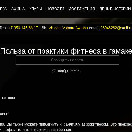
ЕРА
АФИША
КЛУБЫ
НОВОСТИ
ДОСТИЖЕНИЯ
ДЕНЬ В ИСТОРИИ
 Тел:
+7-953-145-86-17
ВК:
vk.com/vsporte24spbu
email:
26048282@mail.r
Польза от практики фитнеса в гамак
Сообщить новость
22 ноября 2020 г.
утых асан
вья❗️
ия, Вы также можете прибегнуть к занятиям аэрофитнесом. Это прекрас
х эффектах, что и тракционная терапия: