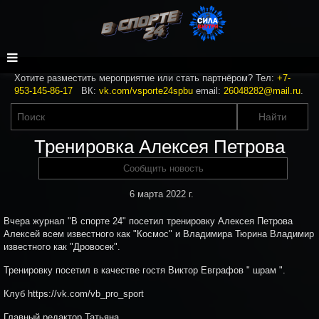
Хотите разместить мероприятие или стать партнёром? Тел:
+7-
953-145-86-17
ВК:
vk.com/vsporte24spbu
email:
26048282@mail.ru
.
Тренировка Алексея Петрова
Сообщить новость
6 марта 2022 г.
Вчера журнал "В спорте 24" посетил тренировку Алексея Петрова
Алексей всем известного как "Космос" и Владимира Тюрина Владимир
известного как "Дровосек".
Тренировку посетил в качестве гостя Виктор Евграфов " шрам ".
Клуб https://vk.com/vb_pro_sport
Главный редактор Татьяна